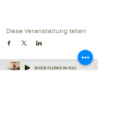
Diese Veranstaltung teilen
RIVER FLOWS IN YOU
Konzerte mit Charme und Emotionen |
Allround the world
arminbachmannmusic
Sonnenrainstrasse 25, 6174 Sörenberg, Flühli,
Switzerland